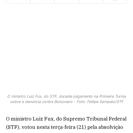
O ministro Luiz Fux, do STF, durante julgamento na Primeira Turma
sobre a denúncia contra Bolsonaro - Foto: Fellipe Sampaio/STF
O ministro Luiz Fux, do Supremo Tribunal Federal
(STF), votou nesta terça-feira (21) pela absolvição