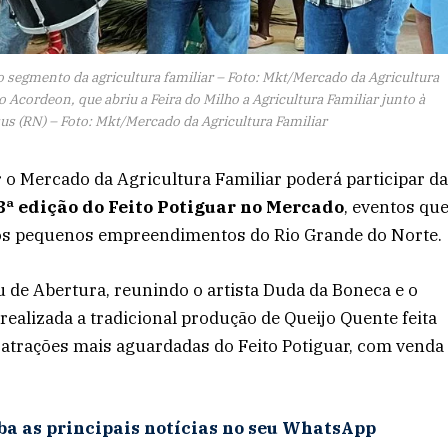
ao segmento da agricultura familiar – Foto: Mkt/Mercado da Agricultura
 Acordeon, que abriu a Feira do Milho a Agricultura Familiar junto à
us (RN) – Foto: Mkt/Mercado da Agricultura Familiar
ar o Mercado da Agricultura Familiar poderá participar d
3ª edição do Feito Potiguar no Mercado
, eventos qu
 os pequenos empreendimentos do Rio Grande do Norte.
 de Abertura, reunindo o artista Duda da Boneca e o
ealizada a tradicional produção de Queijo Quente feita
 atrações mais aguardadas do Feito Potiguar, com venda
ba as principais notícias no seu WhatsApp