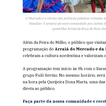
O Mercado é a vitrine das políticas públicas voltadas 
Familiar. O arrasta-pé será comandado por Jarbas do
quadrilha Arraiá da Roça de Bom Jes
Além da Feira do Milho, o público que visit
programação do
Arraiá do Mercado e da 
celebram a cultura nordestina e valorizam
A programação tem início às 9h com o Sarau
grupo Fulô Sertão. No mesmo horário, será r
na hora pela Queijeira Dona Marta, uma das
direta ao público.
Faça parte da nossa comunidade e rece