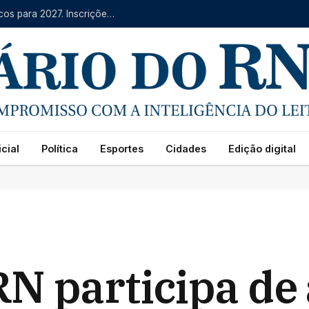
IFRN oferece mais de 4 mil vagas em cursos técnicos para 2027. Inscrições começam na segunda (10)
cial
Política
Esportes
Cidades
Edição digital
N participa de