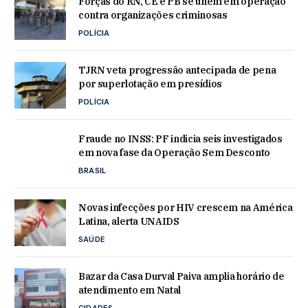
Forças do RN, CE e PB se unem em operação
contra organizações criminosas
POLÍCIA
TJRN veta progressão antecipada de pena
por superlotação em presídios
POLÍCIA
Fraude no INSS: PF indicia seis investigados
em nova fase da Operação Sem Desconto
BRASIL
Novas infecções por HIV crescem na América
Latina, alerta UNAIDS
SAÚDE
Bazar da Casa Durval Paiva amplia horário de
atendimento em Natal