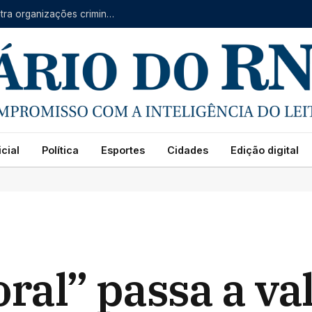
Forças do RN, CE e PB se unem em operação contra organizações criminosas
cial
Política
Esportes
Cidades
Edição digital
oral” passa a va