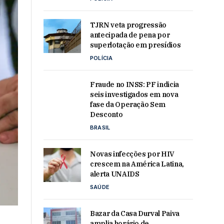
TJRN veta progressão
antecipada de pena por
superlotação em presídios
POLÍCIA
Fraude no INSS: PF indicia
seis investigados em nova
fase da Operação Sem
Desconto
BRASIL
Novas infecções por HIV
crescem na América Latina,
alerta UNAIDS
SAÚDE
Bazar da Casa Durval Paiva
amplia horário de