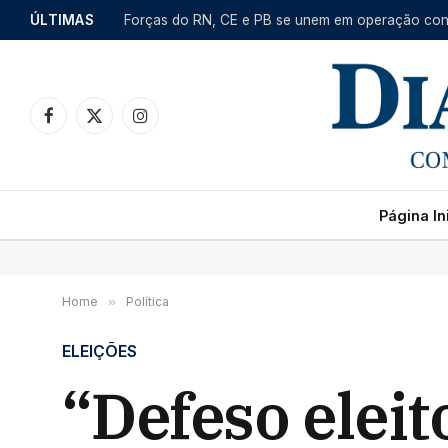
ÚLTIMAS
Facebook
X
Instagram
(Twitter)
Página Ini
Home
»
Política
ELEIÇÕES
“Defeso eleit