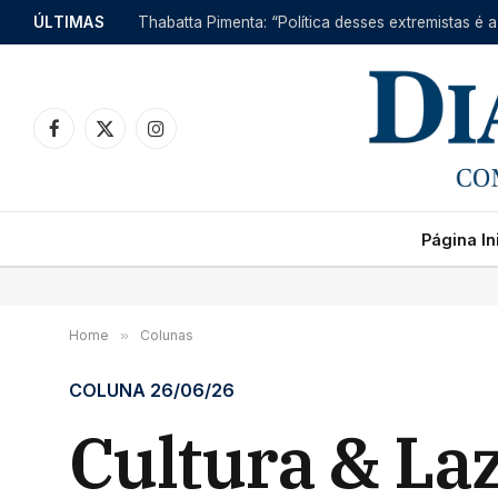
ÚLTIMAS
Thabatta Pimenta: “Política desses extremistas é a
Facebook
X
Instagram
(Twitter)
Página Ini
Home
»
Colunas
COLUNA 26/06/26
Cultura & La