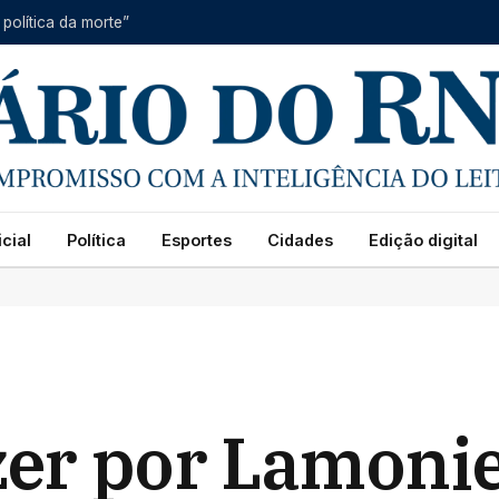
 política da morte”
cial
Política
Esportes
Cidades
Edição digital
zer por Lamoni