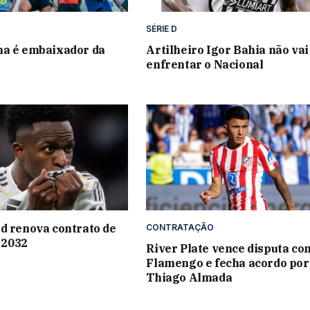
SÉRIE D
na é embaixador da
Artilheiro Igor Bahia não vai
enfrentar o Nacional
d renova contrato de
CONTRATAÇÃO
é 2032
River Plate vence disputa co
Flamengo e fecha acordo por
Thiago Almada