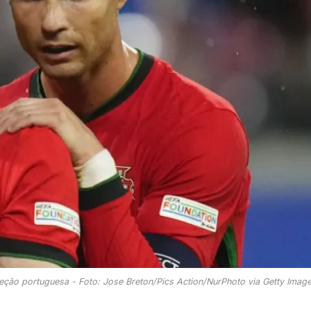
eção portuguesa - Foto: Jose Breton/Pics Action/NurPhoto via Getty Imag