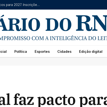
IFRN oferece mais de 4 mil vagas em cursos técnicos para 2027. Inscrições começam na segunda (10)
cial
Política
Esportes
Cidades
Edição digital
l faz pacto par