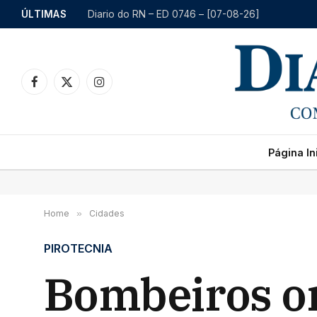
ÚLTIMAS
Diario do RN – ED 0746 – [07-08-26]
Facebook
X
Instagram
(Twitter)
Página Ini
Home
»
Cidades
PIROTECNIA
Bombeiros o