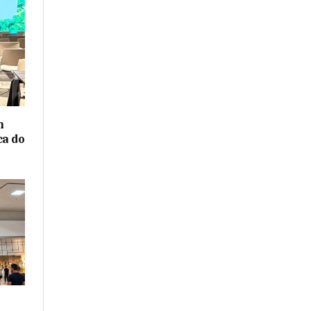
m
ca do