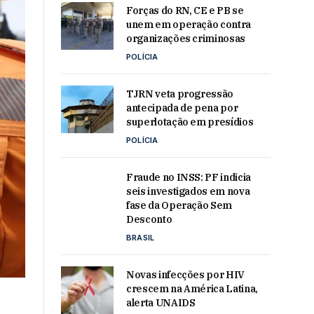
Forças do RN, CE e PB se
unem em operação contra
organizações criminosas
POLÍCIA
TJRN veta progressão
antecipada de pena por
superlotação em presídios
POLÍCIA
Fraude no INSS: PF indicia
seis investigados em nova
fase da Operação Sem
Desconto
BRASIL
Novas infecções por HIV
crescem na América Latina,
alerta UNAIDS