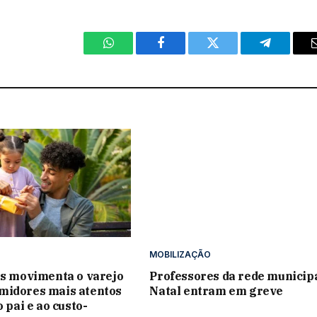
WhatsApp
Facebook
Twitter
Telegram
MOBILIZAÇÃO
is movimenta o varejo
Professores da rede municipa
midores mais atentos
Natal entram em greve
o pai e ao custo-