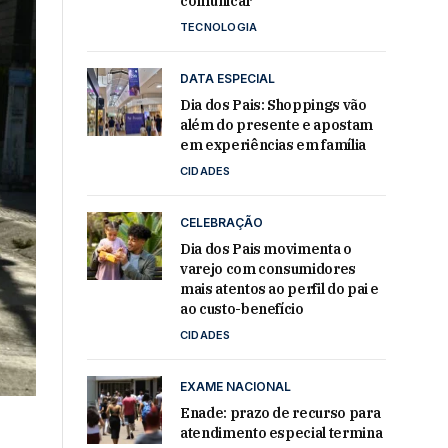
comunicar
TECNOLOGIA
DATA ESPECIAL
Dia dos Pais: Shoppings vão
além do presente e apostam
em experiências em família
CIDADES
CELEBRAÇÃO
Dia dos Pais movimenta o
varejo com consumidores
mais atentos ao perfil do pai e
ao custo-benefício
CIDADES
EXAME NACIONAL
Enade: prazo de recurso para
atendimento especial termina