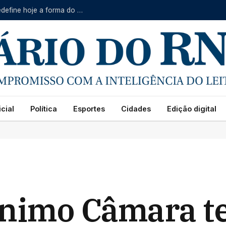
Nova era do WhatsApp: do chat às vendas, app redefine hoje a forma do brasileiro se comunicar
cial
Política
Esportes
Cidades
Edição digital
ônimo Câmara 