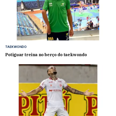
TAEKWONDO
Potiguar treina no berço do taekwondo