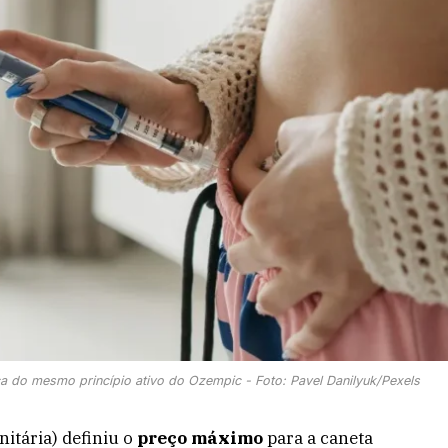
a do mesmo princípio ativo do Ozempic - Foto: Pavel Danilyuk/Pexels
nitária) definiu o
preço máximo
para a caneta