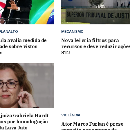
PLANALTO
MECANISMO
la avalia medida de
Nova lei cria filtros para
ade sobre vistos
recursos e deve reduzir açõe
s
STJ
 juíza Gabriela Hardt
VIOLÊNCIA
nos por homologação
Ator Marco Furlan é preso
da Lava Jato
suspeito por estupro de