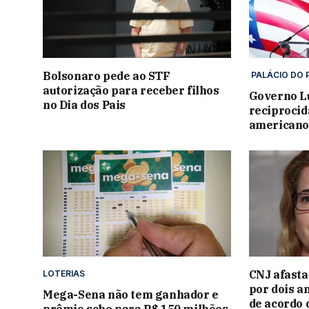
Bolsonaro pede ao STF
PALÁCIO DO 
autorização para receber filhos
Governo Lu
no Dia dos Pais
reciprocid
americano
CNJ afasta
LOTERIAS
por dois a
Mega-Sena não tem ganhador e
de acordo 
prêmio sobe para R$ 150 milhões