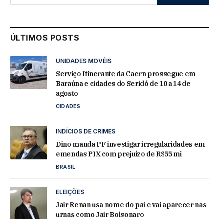
ÚLTIMOS POSTS
UNIDADES MOVÉIS
Serviço Itinerante da Caern prossegue em
Baraúna e cidades do Seridó de 10 a 14 de
agosto
CIDADES
INDÍCIOS DE CRIMES
Dino manda PF investigar irregularidades em
emendas PIX com prejuízo de R$55 mi
BRASIL
ELEIÇÕES
Jair Renan usa nome do pai e vai aparecer nas
urnas como Jair Bolsonaro