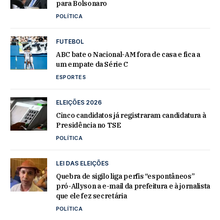
para Bolsonaro
POLÍTICA
FUTEBOL
ABC bate o Nacional-AM fora de casa e fica a
um empate da Série C
ESPORTES
ELEIÇÕES 2026
Cinco candidatos já registraram candidatura à
Presidência no TSE
POLÍTICA
LEI DAS ELEIÇÕES
Quebra de sigilo liga perfis “espontâneos”
pró-Allyson a e-mail da prefeitura e à jornalista
que ele fez secretária
POLÍTICA