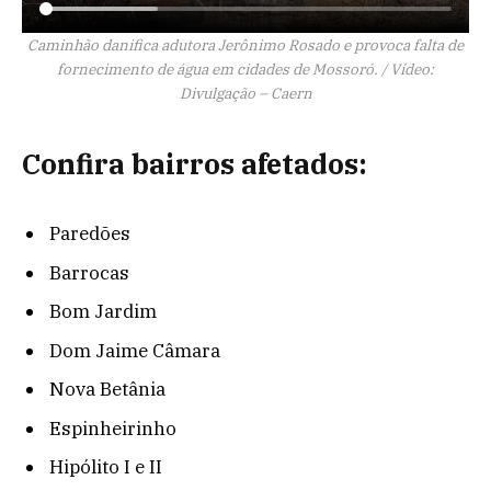
Caminhão danifica adutora Jerônimo Rosado e provoca falta de
fornecimento de água em cidades de Mossoró. / Vídeo:
Divulgação – Caern
Confira bairros afetados:
Paredões
Barrocas
Bom Jardim
Dom Jaime Câmara
Nova Betânia
Espinheirinho
Hipólito I e II