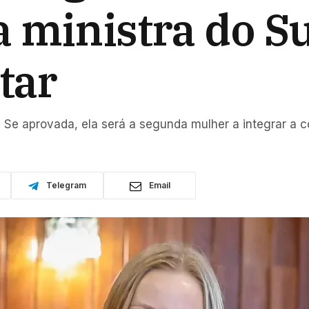
 ministra do S
tar
e aprovada, ela será a segunda mulher a integrar a co
Telegram
Email