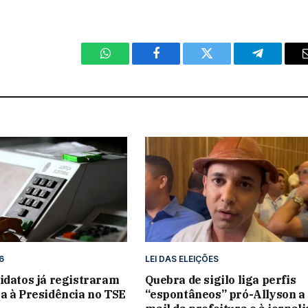
WhatsApp
Facebook
Twitter
Telegram
6
LEI DAS ELEIÇÕES
idatos já registraram
Quebra de sigilo liga perfis
a à Presidência no TSE
“espontâneos” pró-Allyson a 