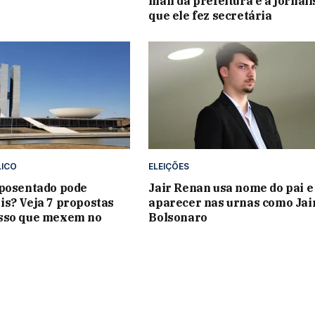
mail da prefeitura e à jornali
que ele fez secretária
LICO
ELEIÇÕES
aposentado pode
Jair Renan usa nome do pai e
s? Veja 7 propostas
aparecer nas urnas como Jai
sso que mexem no
Bolsonaro