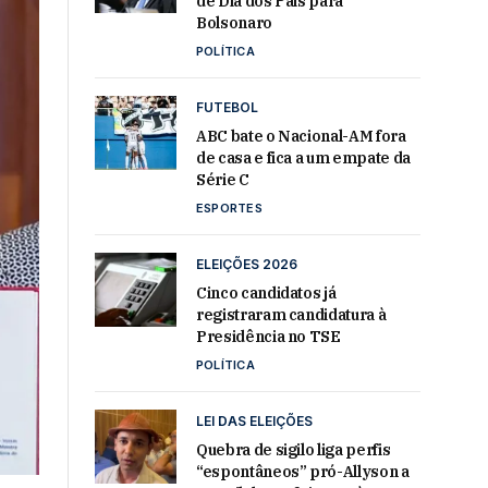
de Dia dos Pais para
Bolsonaro
POLÍTICA
FUTEBOL
ABC bate o Nacional-AM fora
de casa e fica a um empate da
Série C
ESPORTES
ELEIÇÕES 2026
Cinco candidatos já
registraram candidatura à
Presidência no TSE
POLÍTICA
LEI DAS ELEIÇÕES
Quebra de sigilo liga perfis
“espontâneos” pró-Allyson a