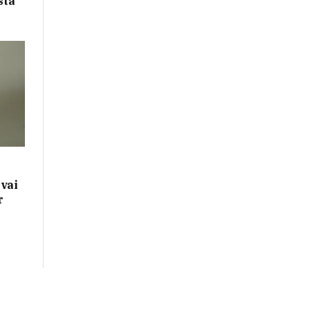
sta
 vai
r