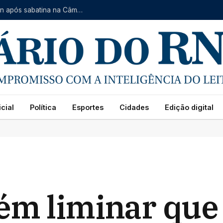
Thiago Mesquita é aprovado para presidir a Arsban após sabatina na Câmara
cial
Política
Esportes
Cidades
Edição digital
ém liminar que