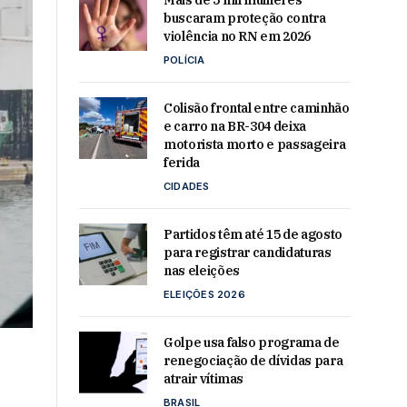
Mais de 5 mil mulheres
buscaram proteção contra
violência no RN em 2026
POLÍCIA
Colisão frontal entre caminhão
e carro na BR-304 deixa
motorista morto e passageira
ferida
CIDADES
Partidos têm até 15 de agosto
para registrar candidaturas
nas eleições
ELEIÇÕES 2026
Golpe usa falso programa de
renegociação de dívidas para
atrair vítimas
BRASIL