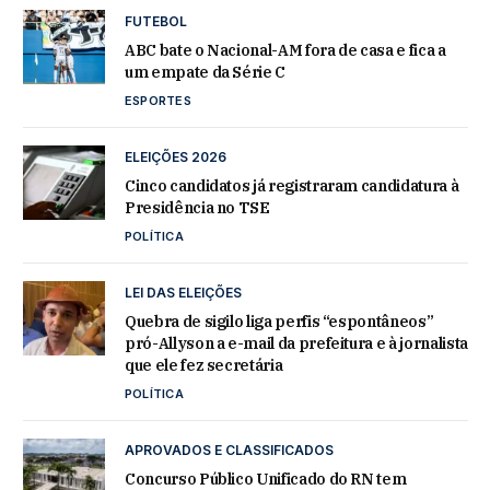
FUTEBOL
ABC bate o Nacional-AM fora de casa e fica a
um empate da Série C
ESPORTES
ELEIÇÕES 2026
Cinco candidatos já registraram candidatura à
Presidência no TSE
POLÍTICA
LEI DAS ELEIÇÕES
Quebra de sigilo liga perfis “espontâneos”
pró-Allyson a e-mail da prefeitura e à jornalista
que ele fez secretária
POLÍTICA
APROVADOS E CLASSIFICADOS
Concurso Público Unificado do RN tem