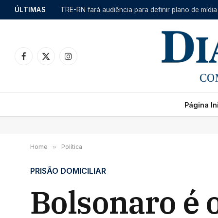
ÚLTIMAS
TRE-RN fará audiência para definir plano de mídia
Facebook
X
Instagram
(Twitter)
Página Ini
Home
»
Política
PRISÃO DOMICILIAR
Bolsonaro é 