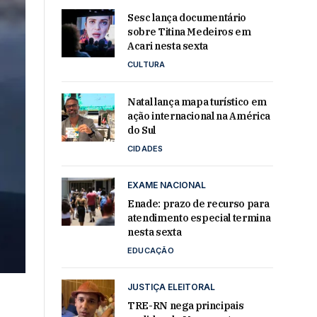
Sesc lança documentário
sobre Titina Medeiros em
Acari nesta sexta
CULTURA
Natal lança mapa turístico em
ação internacional na América
do Sul
CIDADES
EXAME NACIONAL
Enade: prazo de recurso para
atendimento especial termina
nesta sexta
EDUCAÇÃO
JUSTIÇA ELEITORAL
TRE-RN nega principais