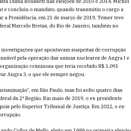
ista Dilma Rousseff nas eleições de 2010 e 2014, Michel
 e concluiu o mandato, quando transmitiu o cargo a
ar a Presidência, em 21 de março de 2019, Temer teve
ederal Marcelo Bretas, do Rio de Janeiro, também no
em investigações que apontavam suspeitas de corrupção
onsável pela operação das usinas nucleares de Angra I e
 organização criminosa que teria recebido R$ 1,091
ar Angra 3, o que ele sempre negou.
ntaminação”, em São Paulo, mas foi solto quatro dias
deral da 2ª Região. Em maio de 2019, o ex-presidente
epois pelo Superior Tribunal de Justiça. Em 2022, o ex-
orrupção.
nando Collor de Mello, eleito em 1989 na primeira eleição