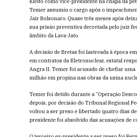
Eleito como vice-presidente na chapa da pet
Temer assumiu o cargo após o impeachment
Jair Bolsonaro. Quase três meses após deix
sua prisão preventiva decretada pelo juiz f
âmbito da Lava-Jato.
A decisão de Bretas foi lastreada à época 
em contratos da Eletronuclear, estatal resp
Angra II. Temer foi acusado de chefiar uma
milhão em propina nas obras da usina nucle
Temer foi detido durante a “Operação Desco
depois, por decisão do Tribunal Regional Fe
voltou a ser preso e libertado quatro dias d
presidente foi absolvido das acusações de c
O terceiro ex-presidente a ser preso foi Fer