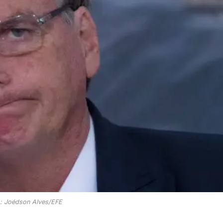
: Joédson Alves/EFE