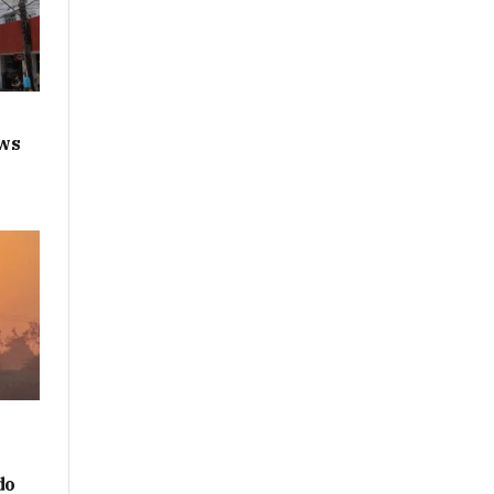
ws
do