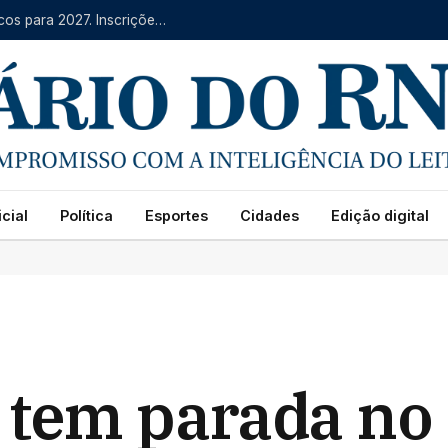
IFRN oferece mais de 4 mil vagas em cursos técnicos para 2027. Inscrições começam na segunda (10)
cial
Política
Esportes
Cidades
Edição digital
 tem parada no