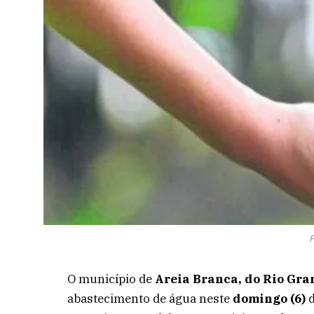
F
O município de
Areia Branca, do Rio Gra
abastecimento de água neste
domingo (6)
d