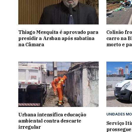
Thiago Mesquita é aprovado para
Colisão fr
presidir a Arsban após sabatina
carro na B
na Câmara
morto e pa
Urbana intensifica educação
UNIDADES MO
ambiental contra descarte
Serviço It
irregular
prossegue