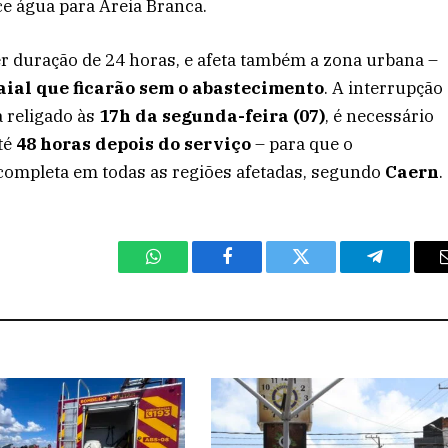
ce água para Areia Branca.
er duração de 24 horas, e afeta também a zona urbana –
al que ficarão sem o abastecimento
. A interrupção
a religado às
17h da segunda-feira (07)
, é necessário
té
48 horas depois do serviço
– para que o
completa em todas as regiões afetadas, segundo
Caern
.
WhatsApp
Facebook
Twitter
Telegram