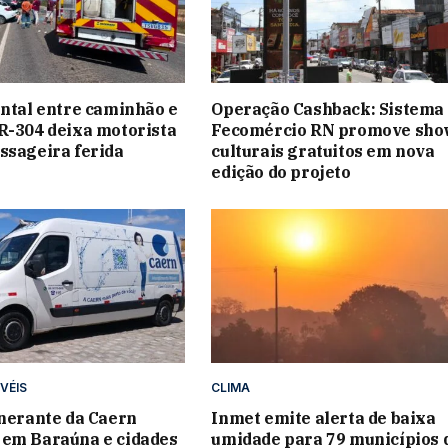
ontal entre caminhão e
Operação Cashback: Sistema
R-304 deixa motorista
Fecomércio RN promove sho
ssageira ferida
culturais gratuitos em nova
edição do projeto
VÉIS
CLIMA
inerante da Caern
Inmet emite alerta de baixa
 em Baraúna e cidades
umidade para 79 municípios 