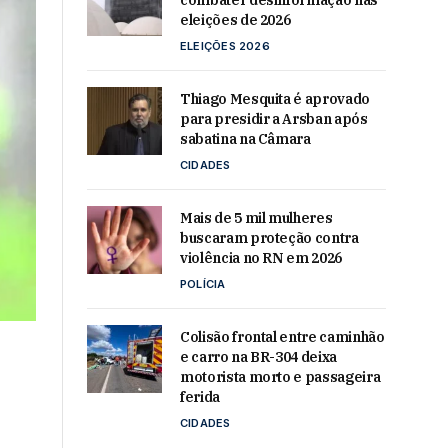
combater desinformação nas
eleições de 2026
ELEIÇÕES 2026
Thiago Mesquita é aprovado
para presidir a Arsban após
sabatina na Câmara
CIDADES
Mais de 5 mil mulheres
buscaram proteção contra
violência no RN em 2026
POLÍCIA
Colisão frontal entre caminhão
e carro na BR-304 deixa
motorista morto e passageira
ferida
o
CIDADES